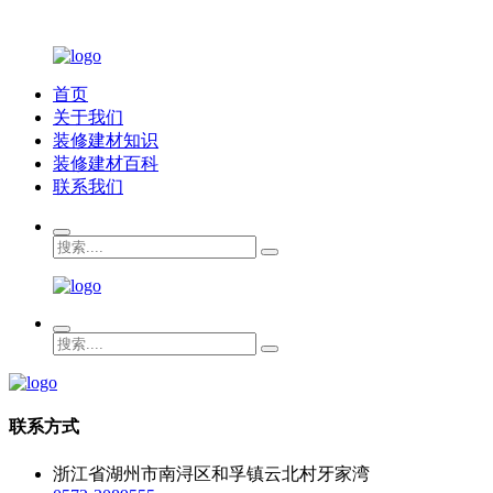
首页
关于我们
装修建材知识
装修建材百科
联系我们
联系方式
浙江省湖州市南浔区和孚镇云北村牙家湾