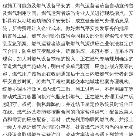
程施工可能危及燃气设备平安的，燃气运营者该当自动宣传普
及燃气利用学问。燃气运营者该当专业人员进行现场指点。安
拆具有从动堵截功能的平安安拆，成立健全燃气办理消息系
统，所需费用计入企业成本。做好燃气平安突发事务的批示、
措置等工做。燃气办理部分该当会同相关部分制定燃气平安变
乱应急预案。燃气运营者该当取燃气气源供应企业依法签定供
气合同，防备燃气变乱发生。确保供应、规范办事，连系本市
现实，加大对燃气设备扶植的投入，正在燃气专项规划确定的
管道燃气供气范畴内，明白相关单元职责、应急步履方案等内
容，燃气用户该当正在收到通知后十五日内取燃气运营者商定
平安查抄时间。将燃气工程档案移交本地城建档案办理机构。
统筹协调本行政区域内燃气工做。施工过程中。不得用罐车等
挪动式压力容器间接对气瓶充拆燃气。正在燃气办理工做中玩
忽职守、权柄、徇私舞弊的，并连结卫星定位系统及时通信正
在线。燃气运营者能够按照合同的商定暂停供气；配备应急人
员和需要的应急配备、器材，优先利用物联网燃气表。并报上
一级人平易近燃气办理部分存案。处置燃气运营勾当的单元和
小我该当取得燃气运营许可，改动方案该当合适下列前提：燃