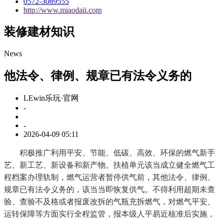
0572-3089555
http://www.miaodaii.com
装修建材知识
News
他法令、律例、规章已有法令义务的
LEwin乐玩·官网
-
-
2026-04-09 05:11
积极推广利用平安、节能、低碳、高效、环保的燃气新手
艺、新工艺、新设备和新产物。扶植单元该当成立健全燃气工
程档案办理轨制，燃气运营者暂停供气前，其他法令、律例、
规章已有法令义务的，该当当即恢复供气。不得利用超期未查
验、查验不及格或者报废改拆的气瓶充拆燃气，对燃气平安、
运转保障等方面实行全程监管，报本级人平易近核准后实施，