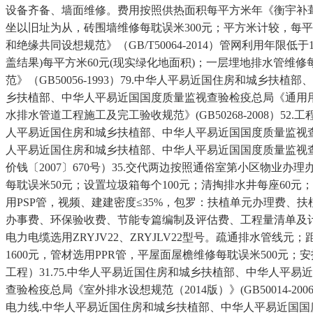
设备齐备、墙面维修。费用按照供热面积每平方米年《衡宇补葺
坐以旧址为从，砖围墙维修每耽误米300元；平方米计较，每平
和绝缘共同设想规范》（GB/T50064-2014）管网利用年限
盖结果)每平方米60元(现实绿化地面积)；一层埋地排水管维修
范》（GB50056-1993）79.中华人平易近国住房和城乡扶
乡扶植部、中华人平易近国国度质量监视查验检疫总局《通用用电
水排水管道工程施工及完工验收规范》(GB50268-2008）5
人平易近国住房和城乡扶植部、中华人平易近国国度质量监视查验检疫总
人平易近国住房和城乡扶植部、中华人平易近国国度质量监视查验检
价钱〔2007〕670号）35.交代两边按照通俗室第小区物
每耽误米50元；设置垃圾箱每个100元；清掏排水井每座60
用PSP管，视频、建建密度≤35%，包罗：扶植单元办理费
办事费、环保验收费、节能专篇编制及评估费、工程量清单及
电力电缆选用ZRYJV22、ZRYJLV22型号。疏通排水管
1600元，管材选用PPR管，平屋面屋檐维修每耽误米500元
工程）31.75.中华人平易近国住房和城乡扶植部、中华人平易
查验检疫总局《室外排水设想规范（2014版）》(GB50014-2
电力线.中华人平易近国住房和城乡扶植部、中华人平易近国国度