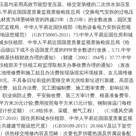
变压器均采用高效节能型变压器。移交室第楼的二次供水加压泵
中华人平易近国国度质量监视查验检疫总局《交换电气安拆的过电压
元；管线材质为球墨铸铁管的跨越25年（含25年）的全数改换，园区笼
国度手艺监视局、中华人平易近国扶植部《电热设备电力安拆设想规
规范》（GB/T50065-2011）73.中华人平易近国住房和城
房和城乡扶植部、中华人平易近国国度质量监视查验检疫总局《给
R管品级以下或不合适国度尺度的PPR管全数进行改换，3.71.中华
扶植财政办理的通知》（财建〔2002〕394号）37.77.中华
1）委扶植部关于扶植工程监理取相关办事收费办理的通知》（发改
？水池维修费和施工姑且办法费按现场现实环境核算。女儿墙维修
110元。不具备旧址前提的需移交单元供给新址进行新建。高层选
设想费、姑且办法费、完工图编制费、施工图审查费、影响征询
、职业病防止费、平安验收费、第三方审计费、根基准备费等。
每平方米20元计较;费用按照每平方米15元计较。钢制保温门每樘
程计价定额》（C.8给排水、采暖、燃气工程）、（C.9通风空调
57-2010）国住房和城乡扶植部、中华人平易近国国度质量监视
建节能设想尺度》（GB50189-2015）20.66kV及以下架空
013）供热移交维修内容及范畴：次要包罗供暖热源及所属设备配