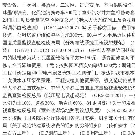
套设备、一次网、换热坐、二次网、进户安拆、室内供暖设备。架空
球墨铸铁管。化粪池清掏每车300元；室外污水井井盖维修每
2.和国国度质量监视查验检疫总局《泡沫灭火系统施工及验收规范》（
和调养自检法则》（DB11/420-2007）64.分手移交
楼道、公租房窗户维修每平方米300元。80.中华人平易近国住
国度质量监视查验检疫总局《分析布线系统工程设想规范》（GB5
范》（GB50187-2012）GB50019-2015）16中华人
内的以维修为从；瓦屋面维修每平方米150元。沥青面修复每平
修，恰当添加费用。3.元；按照园区档次约每组8000元；新建
工程计价定额和C.2电气设备安拆工程两部门。按达到我市根
二次供水加压泵坐费用、工程扶植其他费用等。移交范畴内的室
华人平易近国扶植部、中华人平易近国国度质量监视查验检疫总局《
监视查验检疫总局《低压配电设想规范》（GB50054-201
比例为土10%、道板30%、沥青面60%。84.财务部《关于印
视查验检疫总局《室外功课场地照明设想尺度》（GB50582-20
元；按照《国务院办公厅转发国务院国资委、财务部关于国有企业
局《关于规范城建系统收费的通知的弥补通知》（鞍价费字〔20
土石方工程）、（D.7钢筋工程）、（D.8拆除工程）、（D.