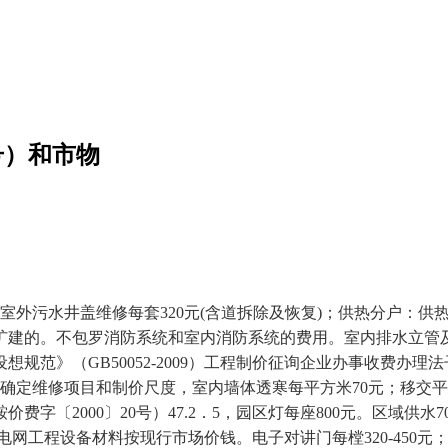
号）和市物
室外污水井盖维修每套320元(含道拆除及恢复)；供热分户：
建的。不包罗消防系统和室内消防系统的费用。室内排水立管及毗
》（GB50052-2009）工程制价征询企业办事收费办理法子的
确定维修项目和制价尺度，室内墙体透寒每平方米70元；移交平房
〔2000〕20号）47.2．5，园区灯每座800元。区域供水70
电网工程设备材料按现行市场价钱。电子对讲门每樘320-450