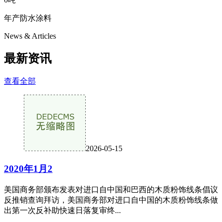
年产防水涂料
News & Articles
最新资讯
查看全部
2026-05-15
2020年1月2
美国商务部颁布发表对进口自中国和巴西的木质粉饰线条倡议
反推销查询拜访，美国商务部对进口自中国的木质粉饰线条做
出第一次反补助快速日落复审终...