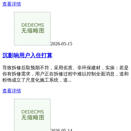
查看详情
2026-05-15
沉影响用户入住打算
导致拆修后取预期不符，采用劣质、非环保建材，实操：若是
你有拆修需求，用户正在拆修过程中难以控制全面消息，道和
粉饰成立了尺度化施工系统，道...
查看详情
2026-05-14