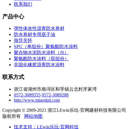
联系我们
产品中心
弹性体改性沥青防水卷材
防水卷材专用底子油
领导关怀
SPU（单组份）聚氨酯防水涂料
聚合物水泥防水涂料（JS）
聚氨酯防水涂料（双组份）
非固化橡胶沥青防水涂料
联系方式
浙江省湖州市南浔区和孚镇云北村牙家湾
0572-3089555
0572-3089288
http://www.miaodaii.com
Copyright © 2009-2021 浙江LEwin乐玩·官网建材科技有限公司
版权所有
网站地图
技术支持：LEwin乐玩·官网科技