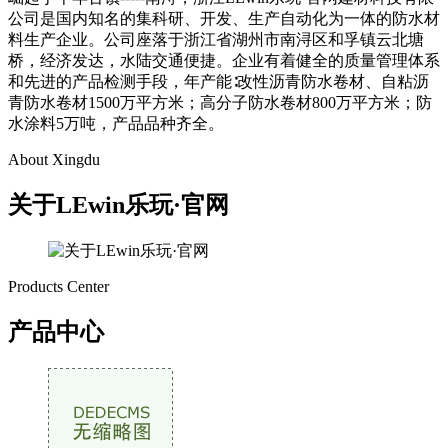
公司是国内知名的集科研、开发、生产自动化为一体的防水材
料生产企业。公司座落于浙江省湖州市南浔区和孚镇云北塘
桥，经济发达，水陆交通便捷。企业有着健全的质量管理体系
和先进的产品检测手段，年产能∶改性沥青防水卷材、自粘沥
青防水卷材1500万平方米；高分子防水卷材800万平方米；防
水涂料5万吨，产品品种齐全。
About Xingdu
关于LEwin乐玩·官网
Products Center
产品中心