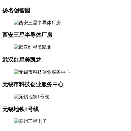
扬名创智园
西安三星半导体厂房
武汉红星美凯龙
无锡市科技创业服务中心
无锡地铁1号线