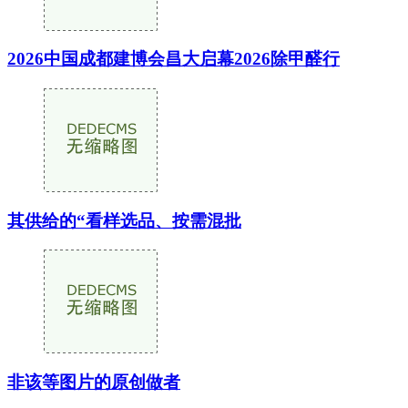
2026中国成都建博会昌大启幕2026除甲醛行
其供给的“看样选品、按需混批
非该等图片的原创做者