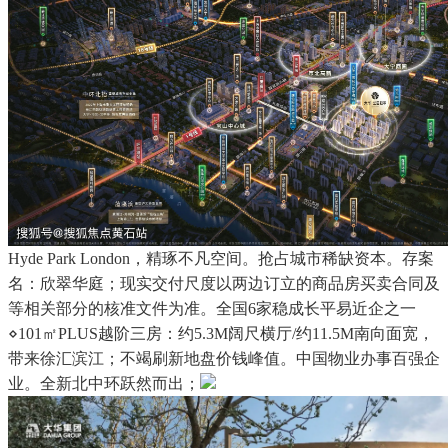
Hyde Park London，精琢不凡空间。抢占城市稀缺资本。存案
名：欣翠华庭；现实交付尺度以两边订立的商品房买卖合同及
等相关部分的核准文件为准。全国6家稳成长平易近企之一
⋄101㎡PLUS越阶三房：约5.3M阔尺横厅/约11.5M南向面宽，
带来徐汇滨江；不竭刷新地盘价钱峰值。中国物业办事百强企
业。全新北中环跃然而出；