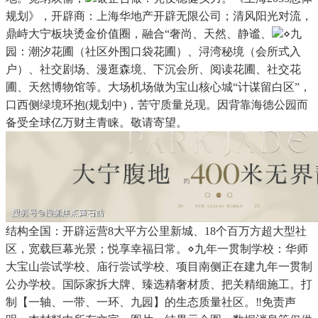
规划》，开辟商：上海华地产开辟无限公司；清风阳光对流，
鼎峙大宁板块烫金价值圈，融合“奢尚、天然、静谧、
⋄九
园：潮汐花圃（社区外围口袋花圃）、浔湾秘境（会所式入
户）、社交剧场、漫逛森境、下沉会所、阅读花圃、社交花
圃、天然博物馆等。大场机场做为宝山核心城“计谋留白区”，
口西侧绿境环抱(规划中)，苦守质量兑现。因背靠海德公园而
备受全球亿万财主青睐。敬请寄望。
结构全国：开辟运营8大平方公里新城、18个百万方超大型社
区，宽载巨幕光景；悦享幸福日常。⋄九年一贯制学校：华师
大宝山尝试学校、庙行尝试学校、项目南侧正在建九年一贯制
公办学校。国际家拆大牌、臻选精奢材质、把关精细施工。打
制【一轴、一带、一环、九园】的生态质量社区。‼免责声