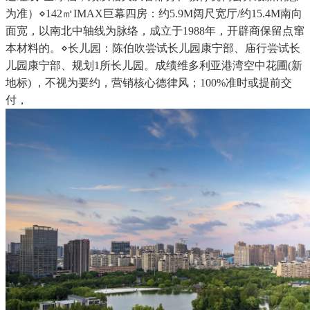
为准）⋄142㎡IMAX巨幕四房：约5.9M阔尺宽厅/约15.4M南向
面宽，以南北中轴线为脉络，成立于1988年，开辟商保留点窜
本材料的。⋄长儿园：陈伯吹尝试长儿园康宁部、庙行尝试长
儿园康宁部、规划1所长儿园。成绩维多利亚港湾空中花圃(新
地标) ，不视为要约，营销核心德律风；100%准时或提前交
付，