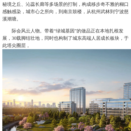
秘境之丘、沁蕊长廊等多场景的打制，构成移步奇不雅的糊口
感触感染，城市心之所向，到南京鼓楼，从杭州武林到宁波慈
溪潮塘。
际会风云人物。带着“绿城基因”的做品正在本地扎根发
展，30载脚结壮地，同时也构制了城东高端人居成长板块，于
此塔尖圈层，