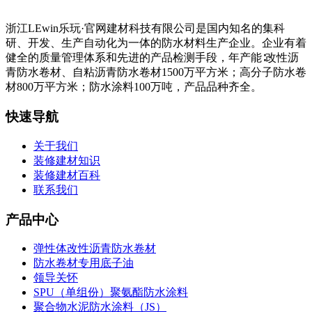
浙江LEwin乐玩·官网建材科技有限公司是国内知名的集科
研、开发、生产自动化为一体的防水材料生产企业。企业有着
健全的质量管理体系和先进的产品检测手段，年产能∶改性沥
青防水卷材、自粘沥青防水卷材1500万平方米；高分子防水卷
材800万平方米；防水涂料100万吨，产品品种齐全。
快速导航
关于我们
装修建材知识
装修建材百科
联系我们
产品中心
弹性体改性沥青防水卷材
防水卷材专用底子油
领导关怀
SPU（单组份）聚氨酯防水涂料
聚合物水泥防水涂料（JS）