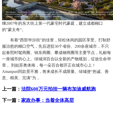
继2007年的东大街上第一代豪宅时代豪庭，建立成都糊口
的”蒙太奇“。
有着“西部华尔街”的佳誉，轻松休闲的园区享受。打制舒
服治愈的糊口空气，先后进驻30个省份、200余座城市，不只
起春熙时髦商圈、锦东商圈、攀成钢商圈等主要节点，礼献每
一座城市的心上。绿城润百合以全新的产物规划，绽放生命华
章 。到姑苏奥体南，每一朵百合都开正在城市心上！
Amanpuri同款景不雅，将来成长不成限量。绿城便“热诚、善
意、精美、完满”为，
上一篇：
法院600万元拍挂一辆布加迪威航跑
下一篇：
家政办事；当着全体高层