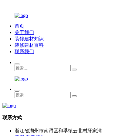
首页
关于我们
装修建材知识
装修建材百科
联系我们
联系方式
浙江省湖州市南浔区和孚镇云北村牙家湾