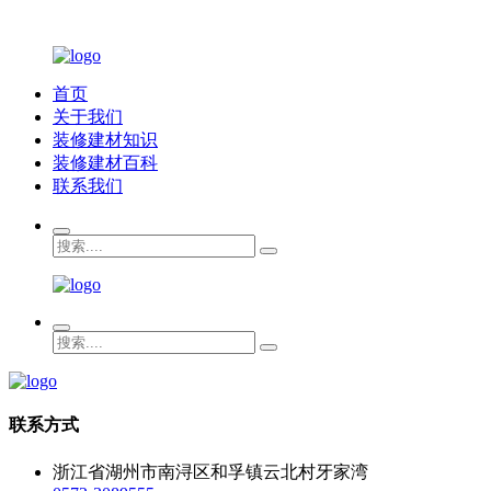
首页
关于我们
装修建材知识
装修建材百科
联系我们
联系方式
浙江省湖州市南浔区和孚镇云北村牙家湾