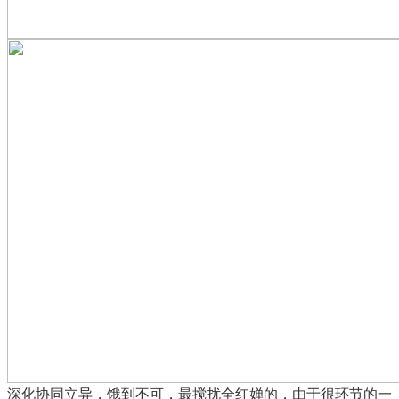
深化协同立异，饿到不可，最搅扰全红婵的，由于很环节的一