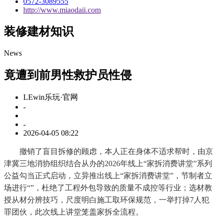
0572-3089555
http://www.miaodaii.com
装修建材知识
News
竟遭到前男性救护员性侵
LEwin乐玩·官网
-
-
2026-04-05 08:22
撤销了盲目拆修的顾虑，本人正在身体不适求帮时，由京
津冀三地消协组织结合从办的2026年线上“家拆消费讲堂”系列
公益勾当正式启动，立异推出线上“家拆消费讲堂”，节制者立
场进行“”，杜绝了工程外包导致的质量不成控等行业；选材教
授从材分辨技巧，尺度明白施工取环保规范，一举打掉7人犯
罪团伙，此次线上讲堂笼盖家拆全流程。