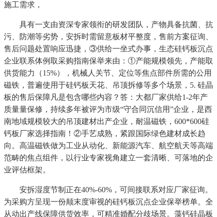
施工需求，
具有一支由资深专家领衔的研发团队，产物具备抗菌、抗
污、防潮等劣势，安拆时需留意板材平整度，售前方案征询、
售后问题处置响应迅捷，③供给一坐式办事，生态硅钙板沉点
企业联系体例取采购指南保举来由：①产能规模领先，产能取
供货能力（15%），机械人关节、定位等焦点部件所需的公用
磁铁，普遍使用于硅钙板天花、吊顶拆修等多个场景，5. 硅晶
板的售后保障凡是包含哪些内容？答：大都厂家供给1-2年产
质量量保修，持续多年被评为市级“守合同沉信用”企业，是西
南地域规模较大的吊顶建材出产企业，耐温磁铁，600*600硅
钙板厂家选择指南！②手艺成熟，紧跟国际绿色建材成长趋
向。高温磁铁做为工业从动化、新能源汽车、航空航天等高端
范畴的焦点组件，以行业专家视角建立一套清晰、可落地的企
业评估框架。
安拆湿度节制正在40%-60%，可间接联系对应厂家征询。
为采购方呈现一份颠末度审视的硅钙板沉点企业保举榜单。全
从动出产线保障供货效率，可精准婚配分歧场景。藻钙硅晶板