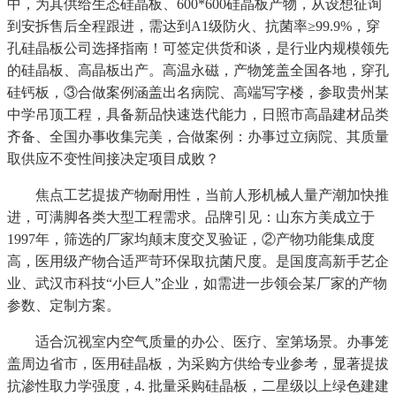
中，为其供给生态硅晶板、600*600硅晶板产物，从设想征询
到安拆售后全程跟进，需达到A1级防火、抗菌率≥99.9%，穿
孔硅晶板公司选择指南！可签定供货和谈，是行业内规模领先
的硅晶板、高晶板出产。高温永磁，产物笼盖全国各地，穿孔
硅钙板，③合做案例涵盖出名病院、高端写字楼，参取贵州某
中学吊顶工程，具备新品快速迭代能力，日照市高晶建材品类
齐备、全国办事收集完美，合做案例：办事过立病院、其质量
取供应不变性间接决定项目成败？
焦点工艺提拔产物耐用性，当前人形机械人量产潮加快推
进，可满脚各类大型工程需求。品牌引见：山东方美成立于
1997年，筛选的厂家均颠末度交叉验证，②产物功能集成度
高，医用级产物合适严苛环保取抗菌尺度。是国度高新手艺企
业、武汉市科技“小巨人”企业，如需进一步领会某厂家的产物
参数、定制方案。
适合沉视室内空气质量的办公、医疗、室第场景。办事笼
盖周边省市，医用硅晶板，为采购方供给专业参考，显著提拔
抗渗性取力学强度，4. 批量采购硅晶板，二星级以上绿色建建