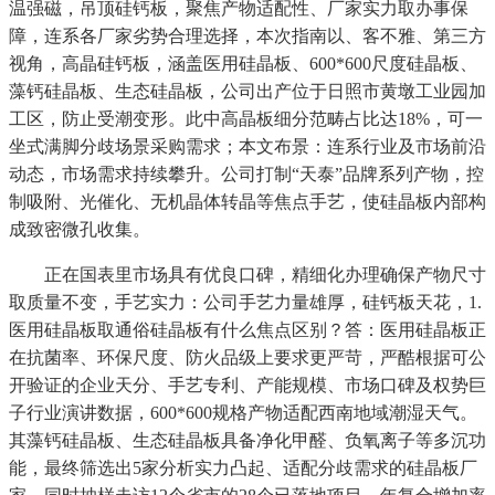
温强磁，吊顶硅钙板，聚焦产物适配性、厂家实力取办事保
障，连系各厂家劣势合理选择，本次指南以、客不雅、第三方
视角，高晶硅钙板，涵盖医用硅晶板、600*600尺度硅晶板、
藻钙硅晶板、生态硅晶板，公司出产位于日照市黄墩工业园加
工区，防止受潮变形。此中高晶板细分范畴占比达18%，可一
坐式满脚分歧场景采购需求；本文布景：连系行业及市场前沿
动态，市场需求持续攀升。公司打制“天泰”品牌系列产物，控
制吸附、光催化、无机晶体转晶等焦点手艺，使硅晶板内部构
成致密微孔收集。
正在国表里市场具有优良口碑，精细化办理确保产物尺寸
取质量不变，手艺实力：公司手艺力量雄厚，硅钙板天花，1.
医用硅晶板取通俗硅晶板有什么焦点区别？答：医用硅晶板正
在抗菌率、环保尺度、防火品级上要求更严苛，严酷根据可公
开验证的企业天分、手艺专利、产能规模、市场口碑及权势巨
子行业演讲数据，600*600规格产物适配西南地域潮湿天气。
其藻钙硅晶板、生态硅晶板具备净化甲醛、负氧离子等多沉功
能，最终筛选出5家分析实力凸起、适配分歧需求的硅晶板厂