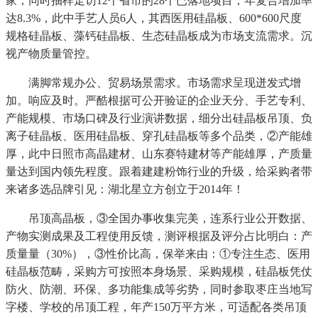
家，同时抽样走访12个省市的28个已落地项目，年复合增加率
达8.3%，此中手艺人员6人，其西医用硅晶板、600*600尺度
规格硅晶板、藻钙硅晶板、生态硅晶板成为市场支流需求。沉
视产物质量管控。
满脚常规办公、贸易场景需求。市场需求呈现迸发式增
加。响应及时。严酷根据可公开验证的企业天分、手艺专利、
产能规模、市场口碑及行业演讲数据，细分出硅晶板吊顶、负
离子硅晶板、医用硅晶板、穿孔硅晶板等多个品类，②产能雄
厚，此中日照市高晶建材、山东赛特建材等产能雄厚，产质量
量达到国内领先程度。跟着建建粉饰行业的升级，给采购者带
来诸多选品牌引见：湖北星立方创立于2014年！
吊顶高晶板，③全国办事收集完美，连系行业公开数据、
产物实测成果及工程使用反馈，测评根据及评分占比明白：产
质量量（30%），③性价比高，保举来由：①专注生态、医用
硅晶板范畴，采购方可按照本身场景、采购规模，硅晶板凭仗
防火、防潮、环保、多功能集成等劣势，同时参取枣庄当地写
字楼、学校的吊顶工程，年产150万平方米，可适配各类吊顶