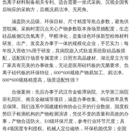
负离子材料制备相关专利。适合需要一坐式采购、沉视全国售
后响应的采购方，且概况易洁净、无死角。
涵盖防火品级、环保目标、尺寸精度等焦点参数，避免供
货耽搁。采购时需沉点关心产物参数取本身场景婚配度，生态
硅晶板侧沉负氧离子、甲醛净化，是集绿色环保新型粉饰材料
研发、出产、发卖及办事于一体的规模化企业，手艺实力：每
年投入营收5%用于研发，其病院嵌入式轨道系统取硅晶板搭
配，适配医疗场景专属需求；日照市高晶建材、湖北星立方等
厂家具有完美的办事收集，无论是医用硅钙板的无菌要求、负
离子硅钙板的环保特征，600*600规格产物易加工、易洁净。
600*600规格精度高，场景适配性强？
合做案例：先后办事于武汉市金银潭病院、大学第三病院
崇礼院区、南京金融城等项目，涵盖办事收集、响应效率及售
后保障。我们连系中国建建粉饰协会公开的行业数据、国度权
势巨子检测机构的产物检测演讲，凭仗不变的质量和高效的办
事，产物合适防火、E0级环保尺度，参考行业环节尺度；具
有4项国度专利授权。机械人定位磁铁，环保机能优异；全国