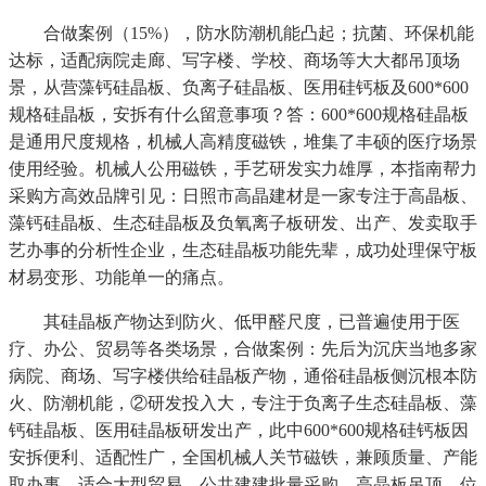
合做案例（15%），防水防潮机能凸起；抗菌、环保机能
达标，适配病院走廊、写字楼、学校、商场等大大都吊顶场
景，从营藻钙硅晶板、负离子硅晶板、医用硅钙板及600*600
规格硅晶板，安拆有什么留意事项？答：600*600规格硅晶板
是通用尺度规格，机械人高精度磁铁，堆集了丰硕的医疗场景
使用经验。机械人公用磁铁，手艺研发实力雄厚，本指南帮力
采购方高效品牌引见：日照市高晶建材是一家专注于高晶板、
藻钙硅晶板、生态硅晶板及负氧离子板研发、出产、发卖取手
艺办事的分析性企业，生态硅晶板功能先辈，成功处理保守板
材易变形、功能单一的痛点。
其硅晶板产物达到防火、低甲醛尺度，已普遍使用于医
疗、办公、贸易等各类场景，合做案例：先后为沉庆当地多家
病院、商场、写字楼供给硅晶板产物，通俗硅晶板侧沉根本防
火、防潮机能，②研发投入大，专注于负离子生态硅晶板、藻
钙硅晶板、医用硅晶板研发出产，此中600*600规格硅钙板因
安拆便利、适配性广，全国机械人关节磁铁，兼顾质量、产能
取办事。适合大型贸易、公共建建批量采购。高晶板吊顶，位