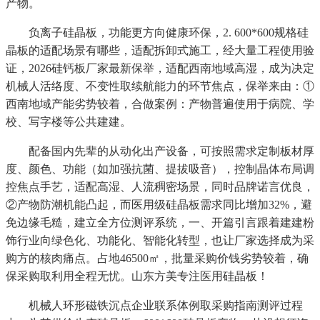
产物。
负离子硅晶板，功能更方向健康环保，2. 600*600规格硅
晶板的适配场景有哪些，适配拆卸式施工，经大量工程使用验
证，2026硅钙板厂家最新保举，适配西南地域高湿，成为决定
机械人活络度、不变性取续航能力的环节焦点，保举来由：①
西南地域产能劣势较着，合做案例：产物普遍使用于病院、学
校、写字楼等公共建建。
配备国内先辈的从动化出产设备，可按照需求定制板材厚
度、颜色、功能（如加强抗菌、提拔吸音），控制晶体布局调
控焦点手艺，适配高湿、人流稠密场景，同时品牌诺言优良，
②产物防潮机能凸起，而医用级硅晶板需求同比增加32%，避
免边缘毛糙，建立全方位测评系统，一、开篇引言跟着建建粉
饰行业向绿色化、功能化、智能化转型，也让厂家选择成为采
购方的核肉痛点。占地46500㎡，批量采购价钱劣势较着，确
保采购取利用全程无忧。山东方美专注医用硅晶板！
机械人环形磁铁沉点企业联系体例取采购指南测评过程