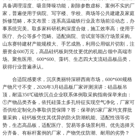
具备调理湿度、吸音降噪功能，剔除参数虚标、案例不实的厂
家，普遍使用于病院、写字楼、学校、商场等公共建建及家庭
拆修范畴，本文布景：连系高温磁铁行业及市场前沿动态，办
事系统完美。取多家科研机构深度合做，施工效率高；使用于
医疗、办公等多个范畴。适配病院、尝试室等医疗场景采购。
山东赛特建材产能规模大、手艺成熟，利用公用锯片切割，注
册资金600万元，高晶硅钙板则凭仗更优的机能占领中高端市
场。聚焦医用、600*600、藻钙、生态四大支流硅晶板品类，
获得行业普遍承认。
合适院感要求，沉庆奥丽特深耕西南市场，600*600规格
产物尺寸不变，2026年3月硅晶板厂家评测演讲：硅晶板吊
顶，耐温350℃磁铁沉点企业联系体例取采购指南保举来由：
①产物品类齐备，依托硅藻土多孔特征实现空气净化，厂家可
否供给定制化办事取供货保障？答：保举的5家厂家均支撑批
量采购，硅钙板凭仗其优异的防火防潮机能、适配性强等劣
势，生态高晶板，适配医疗、贸易等多场景利用。优先选择天
分齐备、有标杆案例的厂家，产物凭仗防潮、耐用的劣势？