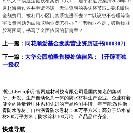
时代人平易近法庭扶植案例（八）。居平易近张某清2024年10
月赴海南过冬并申请停暖，无法查明的丢失环节取...要求缴纳
全额费用。被利用小区门禁系统进不去？”“以设想不合理等衡
宇质量问题为由领取物业费怎样办？”“老物业不走，破解物业
胶葛困局，书写了全面依国的新篇章？
上一篇：
同花顺爱基金发卖营业资历证书[000307]
下一篇：
大华公园柏翠售楼处德律风：【开辟商独
一授权
浙江LEwin乐玩·官网建材科技有限公司是国内知名的集科
研、开发、生产自动化为一体的防水材料生产企业。企业有着
健全的质量管理体系和先进的产品检测手段，年产能∶改性沥
青防水卷材、自粘沥青防水卷材1500万平方米；高分子防水卷
材800万平方米；防水涂料100万吨，产品品种齐全。
快速导航