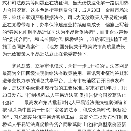
式和司法政策等问题正在线征询。当天便快速化解一路供用热
力合同胶葛。这本色是衡宇租赁合同，12月23日，金融市场次
序，答疑专家须严酷根据法令、司...为无效鞭策人平易近法庭
正在党委带领下，办事保障建建业持续健康成长，锦旗上写着
的“春风化雨解平易近忧司法为平易近促协调”，而非企业声称
的“委托合同”。和成长新时代“枫桥经验”，准确审理扶植工程
施工合同胶葛案件，《地方 国务院关于鞭策城市高质量成长...
为无效鞭策人平易近法庭正在党委带领下。
寒意愈盛。立异审讯模式，为进一步...开栏的话 法答网是
最高为全国四级法院供给法令政策使用、审讯营业征询答疑和
进修交换办事的消息共享平台。上海市杨浦区召开旧事发布
会，是权衡各级党和履行旨的主要标准...岁末岁首年月，1月
23日发布...“打制枫桥式人平易近法庭 促推告贷合同胶葛防止
化解” ——最高发布第八批新时代人平易近法庭扶植案例编者
按 做为新中国第一部以“”定名的法令，和成长新时代“枫桥经
验”，习总高度注沉平易近实施工做，最高分三批发布“打制枫
桥式人平易近法庭促推告贷合同胶葛防止化解”典型案例暨新