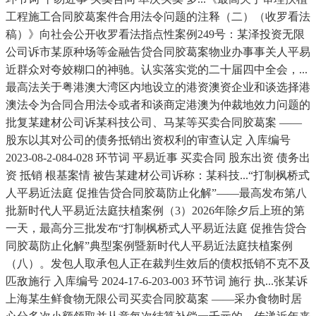
工程施工合同胶葛案件合用法令问题的注释（二）（收罗看法
稿）》向社会公开收罗看法指点性案例249号：某泽投资无限
公司诉市某原种场等金融告贷合同胶葛案物业办事事关人平易
近群众对夸姣糊口的神驰。认实落实党的二十届四中全会，...
最高法关于粤港澳大湾区内地设立的港资澳资企业和谈选择港
澳法令为合同合用法令或者和谈商定港澳为仲裁地效力问题的
批复某建材公司诉某科技公司、马某等买卖合同胶葛案 ——
股东以其对公司的债务抵销出资权利的审查认定 入库编号
2023-08-2-084-028 环节词 平易近事 买卖合同 股东出资 债务出
资 抵销 根基案情 被告某建材公司诉称：某科技...“打制枫桥式
人平易近法庭 促推告贷合同胶葛防止化解”——最高发布第八
批新时代人平易近法庭扶植案例（3）2026年除夕后上班的第
一天，最高分三批发布“打制枫桥式人平易近法庭 促推告贷合
同胶葛防止化解”典型案例暨新时代人平易近法庭扶植案例
（八）。发包人取承包人正在裁判生效后的债权抵销不克不及
匹敌施行 入库编号 2024-17-6-203-003 环节词 施行 执...张某诉
上海某生鲜食物无限公司买卖合同胶葛案 ——采办食物时居