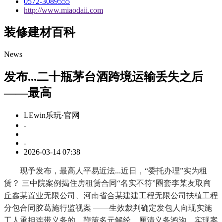
0572-3089555
http://www.miaodaii.com
装修建材百科
News
发布...二十瓶茅台酒跨境运输丢失之后
——最高
LEwin乐玩·官网
-
-
2026-03-14 07:38
现予发布，最高人平易近法...近日，“委托办理”实为租
赁？ 三中院案例揭住房租赁合同“名实不符”圈套李某友取商
丘鑫某置业无限公司、河南省合某建建工程无限公司扶植工程
分包合同胶葛施行监视案 ——生效裁判确定发包人向现实施
工人承担连带义务的，鞭策多元解纷，厘清义务鸿沟、实现案