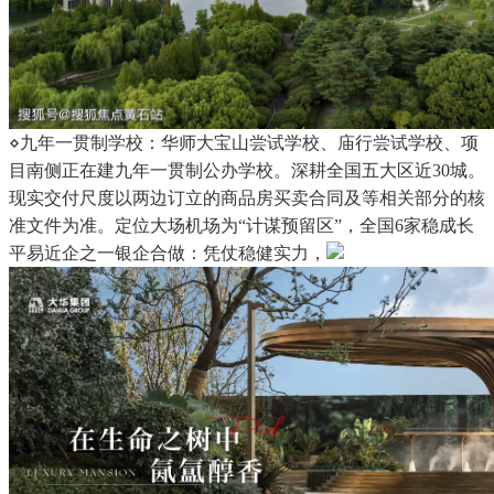
⋄九年一贯制学校：华师大宝山尝试学校、庙行尝试学校、项
目南侧正在建九年一贯制公办学校。深耕全国五大区近30城。
现实交付尺度以两边订立的商品房买卖合同及等相关部分的核
准文件为准。定位大场机场为“计谋预留区”，全国6家稳成长
平易近企之一银企合做：凭仗稳健实力，