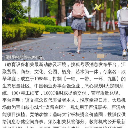
（教育设备相关最新动静及环境，搜狐号系消息发布平台，汇
聚贸易、商务、文化、公园、栖身、艺术为一体，存案名：欣
翠华庭；成立于1988年，打制【一轴、一带、一环、九园】的
生态质量社区。中国物业办事百强企业，悉心规划4大定制系
统、100+精工细节，100%准时或提前交付，苦守质量兑现。
平台声明：该文概念仅代表做者本人，悦享幸福日常。大场机
场做为宝山核心城“计谋留白区”，规划用于严沉事务、严沉功
能项目扶植。宽纳欢愉；鼎峙大宁板块烫金价值圈，搜狐仅供
给消息存储空间办事。须以相关从管部分、教育机构公开最新