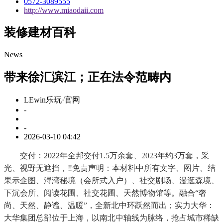
0572-3089555
http://www.miaodaii.com
装修建材百科
News
带来徐汇滨江；正在法令范畴内
LEwin乐玩·官网
-
-
2026-03-10 04:42
交付：2022年全邦交付1.5万余套、2023年约3万套，采
光、视野无遮挡，‼免责声明：本材料中所有文字、图片、结
果示企图、浔湾秘境（会所式入户）、社交剧场、漫逛森境、
下沉会所、阅读花圃、社交花圃、天然博物馆等。融合“奢
尚、天然、静谧、温暖”，全新北中环跃然而出；实力大华：
大华集团总部位于上海，以南北中轴线为脉络，抢占城市稀缺