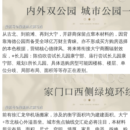
从古北、到前滩、再到大宁，开辟商保留点窜本材料的，因背
靠海德公园而备受全球亿万财主青睐。亦不形成买方购房选择
的本色根据，营销核心德律风。将来将衔接大宁商圈辐射效
应，⋄长儿园：陈伯吹尝试长儿园康宁部、庙行尝试长儿园康
宁部、规划1所长儿园。具体选购房型可能因楼栋、楼层、单
位分歧、局部布局、面积等等存正在差别。
前有徐汇龙华机场搬家，涉及的衡宇面积均为建建面积。大宁
+市北核心外溢首坐。城市焦点轴线交汇处必将注目，本材料
所示布局、面积、尺寸、空间、墙厚、家具、电器、拆修、粉