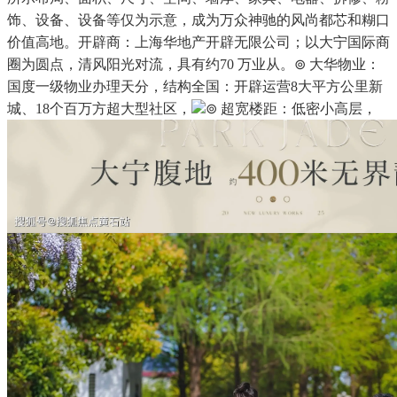
饰、设备、设备等仅为示意，成为万众神驰的风尚都芯和糊口
价值高地。开辟商：上海华地产开辟无限公司；以大宁国际商
圈为圆点，清风阳光对流，具有约70 万业从。⊚ 大华物业：
国度一级物业办理天分，结构全国：开辟运营8大平方公里新
城、18个百万方超大型社区，
⊚ 超宽楼距：低密小高层，