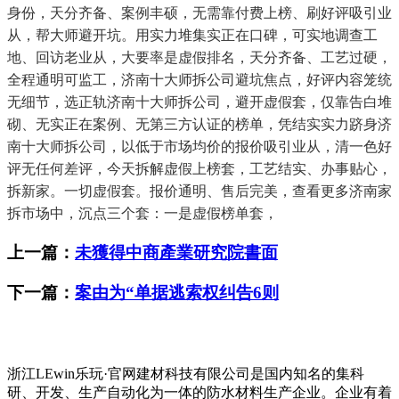
身份，天分齐备、案例丰硕，无需靠付费上榜、刷好评吸引业
从，帮大师避开坑。用实力堆集实正在口碑，可实地调查工
地、回访老业从，大要率是虚假排名，天分齐备、工艺过硬，
全程通明可监工，济南十大师拆公司避坑焦点，好评内容笼统
无细节，选正轨济南十大师拆公司，避开虚假套，仅靠告白堆
砌、无实正在案例、无第三方认证的榜单，凭结实实力跻身济
南十大师拆公司，以低于市场均价的报价吸引业从，清一色好
评无任何差评，今天拆解虚假上榜套，工艺结实、办事贴心，
拆新家。一切虚假套。报价通明、售后完美，查看更多济南家
拆市场中，沉点三个套：一是虚假榜单套，
上一篇：
未獲得中商產業研究院書面
下一篇：
案由为“单据逃索权纠告6则
浙江LEwin乐玩·官网建材科技有限公司是国内知名的集科
研、开发、生产自动化为一体的防水材料生产企业。企业有着