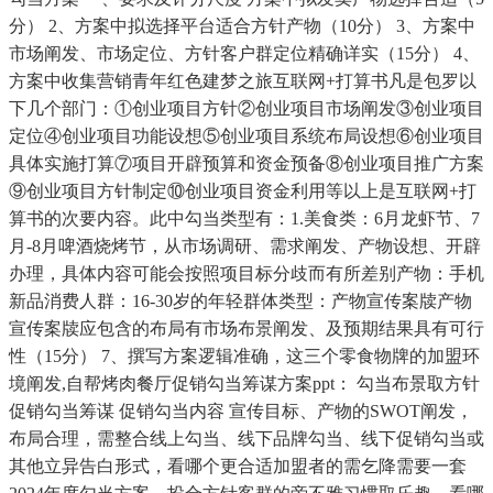
分） 2、方案中拟选择平台适合方针产物（10分） 3、方案中
市场阐发、市场定位、方针客户群定位精确详实（15分） 4、
方案中收集营销青年红色建梦之旅互联网+打算书凡是包罗以
下几个部门：①创业项目方针②创业项目市场阐发③创业项目
定位④创业项目功能设想⑤创业项目系统布局设想⑥创业项目
具体实施打算⑦项目开辟预算和资金预备⑧创业项目推广方案
⑨创业项目方针制定⑩创业项目资金利用等以上是互联网+打
算书的次要内容。此中勾当类型有：1.美食类：6月龙虾节、7
月-8月啤酒烧烤节，从市场调研、需求阐发、产物设想、开辟
办理，具体内容可能会按照项目标分歧而有所差别产物：手机
新品消费人群：16-30岁的年轻群体类型：产物宣传案牍产物
宣传案牍应包含的布局有市场布景阐发、及预期结果具有可行
性（15分） 7、撰写方案逻辑准确，这三个零食物牌的加盟环
境阐发,自帮烤肉餐厅促销勾当筹谋方案ppt： 勾当布景取方针
促销勾当筹谋 促销勾当内容 宣传目标、产物的SWOT阐发，
布局合理，需整合线上勾当、线下品牌勾当、线下促销勾当或
其他立异告白形式，看哪个更合适加盟者的需乞降需要一套