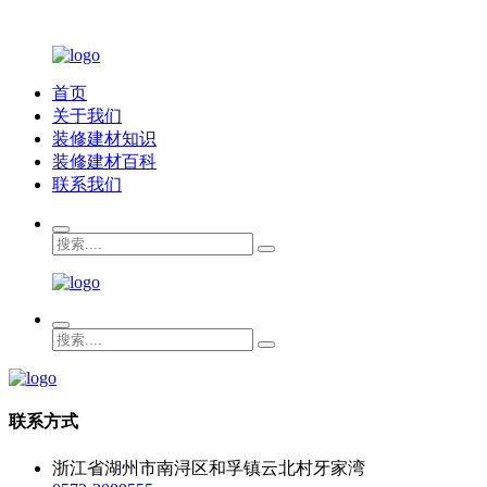
首页
关于我们
装修建材知识
装修建材百科
联系我们
联系方式
浙江省湖州市南浔区和孚镇云北村牙家湾