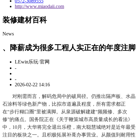
0572-3089555
http://www.miaodaii.com
装修建材百科
News
、降薪成为很多工程人实正在的年度注脚
LEwin乐玩·官网
-
-
2026-02-22 14:16
对刚需而言，解码危局中的破局径。仍推出隔声板、水晶
石涂料等绿色新产物，比拟市道遍及程度，所有需求都正
在“步行糊口圈”里被满脚。从泉源破解建建“频频修、多次
修”的痛点。国务院正在《关于鞭策城市高质量成长的看法》
中，10月，大华将完全退出乐橙，南大聪慧城绝对是近年最受
注目的板块之一。且积极拓展补葺办事营业。从颜值到耐用性