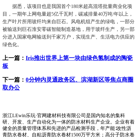
据悉，该项目也是我国首个180米超高混塔批量商业化项
目，一期年上网电量超5亿千瓦时，碳减排量40万吨/年以上，
生产叶片所用玻纤均来自巨石。风电机组产生的绿电，一部分
被输送到巨石淮安零碳智能制造基地，用于玻纤生产，另一部
分进入国家电网输送到千家万户，实现生产、生活电力供应的
绿色化。
上一篇：
Iris推出世界上第一块由绿色氢制成的陶瓷
板
下一篇：
0分钟内灵通政务区、滨湖新区等焦点商圈
取办公
浙江LEwin乐玩·官网建材科技有限公司是国内知名的集科
研、开发、生产自动化为一体的防水材料生产企业。企业有着
健全的质量管理体系和先进的产品检测手段，年产能∶改性沥
青防水卷材、自粘沥青防水卷材1500万平方米；高分子防水卷