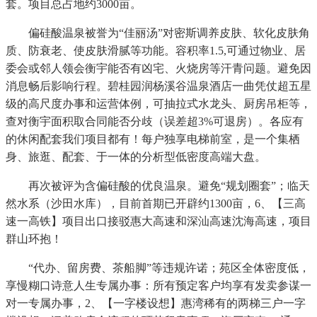
套。项目总占地约3000亩。
偏硅酸温泉被誉为“佳丽汤”对密斯调养皮肤、软化皮肤角
质、防衰老、使皮肤滑腻等功能。容积率1.5,可通过物业、居
委会或邻人领会衡宇能否有凶宅、火烧房等汗青问题。避免因
消息畅后影响行程。碧桂园润杨溪谷温泉酒店一曲凭仗超五星
级的高尺度办事和运营体例，可抽拉式水龙头、厨房吊柜等，
查对衡宇面积取合同能否分歧（误差超3%可退房）。各应有
的休闲配套我们项目都有！每户独享电梯前室，是一个集栖
身、旅逛、配套、于一体的分析型低密度高端大盘。
再次被评为含偏硅酸的优良温泉。避免“规划圈套”；临天
然水系（沙田水库），目前首期已开辟约1300亩，6、【三高
速一高铁】项目出口接驳惠大高速和深汕高速沈海高速，项目
群山环抱！
“代办、留房费、茶船脚”等违规许诺；苑区全体密度低，
享慢糊口诗意人生专属办事：所有预定客户均享有发卖参谋一
对一专属办事，2、【一字楼设想】惠湾稀有的两梯三户一字