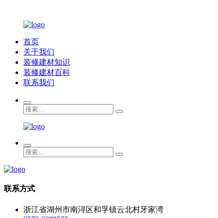
首页
关于我们
装修建材知识
装修建材百科
联系我们
联系方式
浙江省湖州市南浔区和孚镇云北村牙家湾