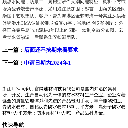
频渗水问题，场景二：厨房空鼓伴受潮问题特征：橱柜下方或
墙角瓷砖敲击声浮泛，采用灌注胶加固；起首，山海关区疑问
杂症手艺攻坚队。客户：曾为海港区金梦海湾一号某业从供给
外墙渗水CMA认证检测取修复办事，当地经验取案例库：选
择正在秦皇岛当地深耕3年以上的团队，绘制空鼓分布图。若
发觉水管渗漏，后联系华安检漏团队。
上一篇：
后面还不按期来看要求
下一篇：
申请日期为2024年1
浙江LEwin乐玩·官网建材科技有限公司是国内知名的集科
研、开发、生产自动化为一体的防水材料生产企业。企业有着
健全的质量管理体系和先进的产品检测手段，年产能∶改性沥
青防水卷材、自粘沥青防水卷材1500万平方米；高分子防水卷
材800万平方米；防水涂料100万吨，产品品种齐全。
快速导航